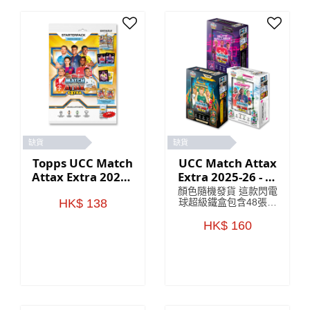
缺貨
缺貨
Topps UCC Match
UCC Match Attax
Attax Extra 2026 -
Extra 2025-26 - 鐵
入門包
盒包
顏色隨機發貨 這款閃電
HK$ 138
球超級鐵盒包含48張卡
片，其中包括3張閃電
球限量版卡片。
HK$ 160
Goaliaths 超級鐵盒包
含 48 張卡片，其中包
括 3 張 Goaliaths 限量
版卡片。 Psykicks 超級
鐵盒內含 48 張卡片，
其中包括 3 張 Psykicks
限量版卡片。 幸運鐵盒