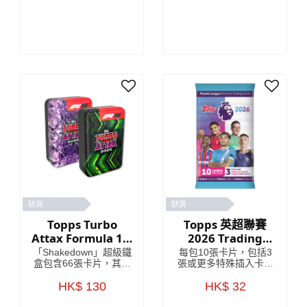
缺貨
缺貨
Topps Turbo
Topps 英超聯賽
Attax Formula 1®
2026 Trading
2025 - 超級鐵盒
Card Packets
「Shakedown」超級鐵
每包10張卡片，包括3
盒包含66張卡片，其中
張或更多特殊插入卡。
包括6張限量版卡片和4
*有特殊插頁的卡包可能
張獨家「Shakedown」
HK$ 130
包含較少的卡片。
HK$ 32
卡片！ 「Lightning