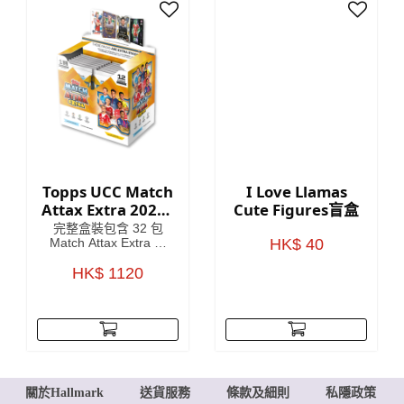
內還有稀有遺物卡等你
來發現！
Topps UCC Match
I Love Llamas
Attax Extra 2026 -
Cute Figures盲盒
整盒(32包)
完整盒裝包含 32 包
Match Attax Extra 卡
HK$ 40
包，每盒保證包含一包
英雄卡包（每包 12 張
HK$ 1120
卡）。
關於Hallmark
送貨服務
條款及細則
私隱政策