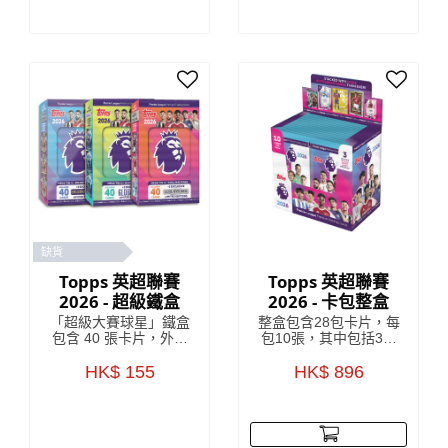
缺貨
Topps 英超聯賽
Topps 英超聯賽
2026 - 超級鐵盒
2026 - 卡包整盒
「超級大賽球星」鐵盒
整盒包含28包卡片，每
包含 40 張卡片，外加
包10張，其中包括3張
3 張「超級大賽球星」
或更多特殊插入卡。 *
限量版卡片。
HK$ 155
有特殊插頁的卡包可能
HK$ 896
包含較少的卡片。