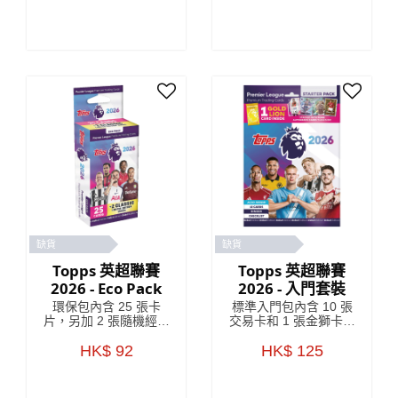
Lids」超級鐵盒內含 66
張卡片，包括 6 張限量
版卡片和 4 張獨家
「Lightning Lids」卡
片。 顏色隨機發貨
缺貨
缺貨
Topps 英超聯賽
Topps 英超聯賽
2026 - Eco Pack
2026 - 入門套裝
環保包內含 25 張卡
標準入門包內含 10 張
片，另加 2 張隨機經典
交易卡和 1 張金獅卡。
限量版卡片。 *有特殊
您還將收到一份完整的
插頁的卡包可能包含較
HK$ 92
產品資訊指南，詳細介
HK$ 125
少的卡片。
紹該系列中的稀有追逐
卡和平行卡，以及一張
卡冊和一份清單。