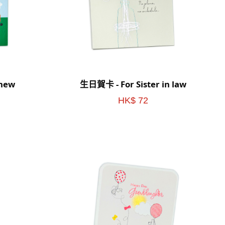
hew
生日賀卡 - For Sister in law
HK$ 72