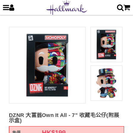
DZNR 大富翁Own It All - 7" 收藏毛公仔(附展
示盒)
HK$
199
售價