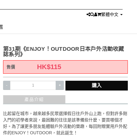
繁體中文
置
第31期《ENJOY！OUTDOOR日本戶外活動收藏
誌系列》
HK$
115
售價
購入
-
+
產品介紹
比起留在城市，越來越多民眾選擇假日往戶外山上跑，但對許多剛
入門的初學者來說，最困難的往往是該準備些什麼、要買哪個才
好。為了讓更多朋友能體驗戶外活動的樂趣，每回附贈實用戶外配
件的ENJOY！OUTDOOR，就此誕生！