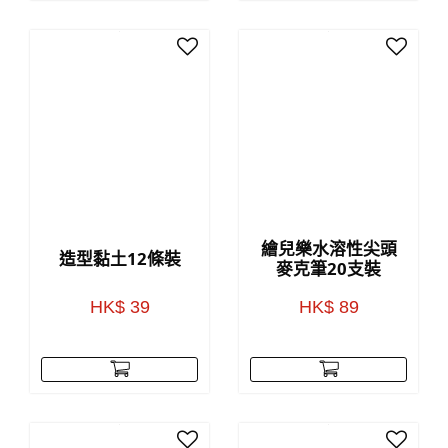
繪兒樂水溶性尖頭
造型黏土12條裝
麥克筆20支裝
HK$ 39
HK$ 89