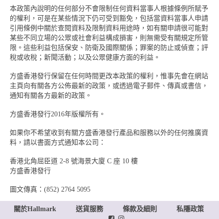
本政策內說明的任何部分不會限制任何資料當事人根據條例所賦予
的權利，可是在某些情況下仍可受到豁免，包括當資料當事人申請
引用條例中關於查閱資料及限制資料用途時，如有關申請很可能對
某些不同立場的公眾或社會利益構成損害，則無需受有關規定所管
限。這些利益包括保安、防衛及國際關係；罪案的防止或偵查；評
稅或收稅；新聞活動；以及公眾健康方面的利益。
方盛香港發行保留在任何時間更改本政策的權利，惟事先會在網站
主頁向有關各方公佈最新的政策，或透過電子郵件、傳真或書信，
通知有關各方最新的政策。
方盛香港發行2016年版權所有。
如果你不希望收到有關方盛香港發行產品和服務以外的任何推廣資
料，請以書面方式通知本公司：
香港北角屈臣道 2-8 號海景大廈 C 座 10 樓
方盛香港發行
圖文傳真：(852) 2764 5095
關於Hallmark
送貨服務
條款及細則
私隱政策