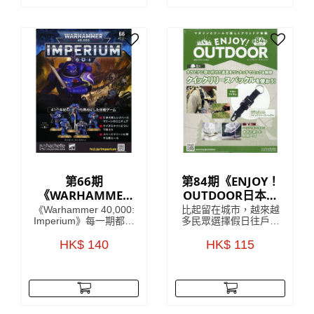
度，將日本國內汽車的
SUBARU於1958年至
世界級傑作模型呈現眼
1971年間生產既迷你車
前，每一個車款於細節
型，車身曲線以及獨特
上都令人驚嘆！
既外觀設計，深受歡
迎，雖然已經停產多
年，但絕對係經典之
作。
第66期
第84期《ENJOY！
《WARHAMMER
OUTDOOR日本戶
40,000：
外活動收藏誌系
《Warhammer 40,000:
比起留在城市，越來越
IMPERIUM 雙週
列》
Imperium》每一期都包
多民眾選擇假日往戶外
含令人驚嘆的模型、畫
山上跑，但對許多剛入
刊》
筆或顏料，以及有關如
HK$ 140
門的初學者來說，最困
HK$ 115
何使用它們的有用指
難的往往是該準備些什
南。 引人入勝的文章將
麼、要買哪個才好。為
帶您了解 41 世紀的歷
了讓更多朋友能體驗戶
史、戰鬥和英雄，使這
外活動的樂趣，每回附
本雜誌成為您了解
贈實用戶外配件的
《Warhammer 40,000:
ENJOY！OUTDOOR，