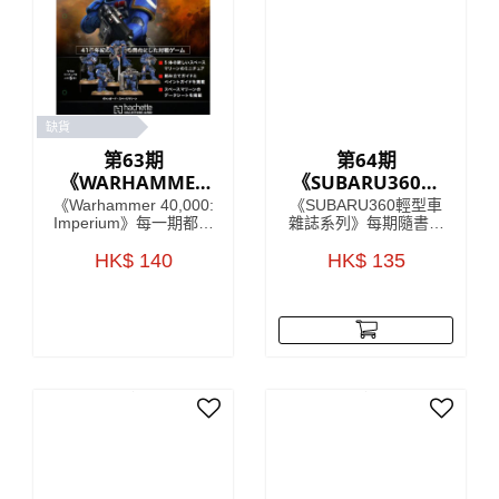
缺貨
第63期
第64期
《WARHAMMER
《SUBARU360輕
40,000：
型車雜誌系列》
《Warhammer 40,000:
《SUBARU360輕型車
IMPERIUM 雙週
Imperium》每一期都包
雜誌系列》每期隨書附
含令人驚嘆的模型、畫
送模型車部件，只要儲
刊》
筆或顏料，以及有關如
HK$ 140
齊所有零件，就可以還
HK$ 135
何使用它們的有用指
原一架SUBARU360模
南。 引人入勝的文章將
型！極具收藏價值！
帶您了解 41 世紀的歷
SUBARU360係一款由
史、戰鬥和英雄，使這
日本汽車製造商
本雜誌成為您了解
SUBARU於1958年至
《Warhammer 40,000:
1971年間生產既迷你車
Imperium》的指南，在
型，車身曲線以及獨特
遙遠的未來的嚴酷黑暗
既外觀設計，深受歡
中，只有戰爭！
迎，雖然已經停產多
年，但絕對係經典之
作。