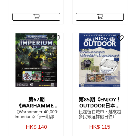
故事，更介紹開發
原一架SUBARU360模
Lancia Stratos (蘭吉雅
型！極具收藏價值！
Stratos)當中的核心人
SUBARU360係一款由
物 每期隨書附送
日本汽車製造商
Lancia Stratos HF模型
SUBARU於1958年至
車部件，只要儲齊全套
1971年間生產既迷你車
雜誌，就可以砌到一部
型，車身曲線以及獨特
1:8比例的 Lancia
既外觀設計，深受歡
Stratos HF
迎，雖然已經停產多
年，但絕對係經典之
作。
第67期
第85期《ENJOY！
《WARHAMMER
OUTDOOR日本戶
40,000：
外活動收藏誌系
《Warhammer 40,000:
比起留在城市，越來越
IMPERIUM 雙週
列》
Imperium》每一期都包
多民眾選擇假日往戶外
含令人驚嘆的模型、畫
山上跑，但對許多剛入
刊》
筆或顏料，以及有關如
HK$ 140
門的初學者來說，最困
HK$ 115
何使用它們的有用指
難的往往是該準備些什