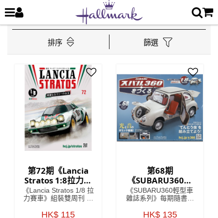
排序
篩選
第72期《Lancia
第68期
Stratos 1:8拉力賽
《SUBARU360輕
車》 雙週刊組裝雜
型車雜誌系列》
《Lancia Stratos 1/8 拉
《SUBARU360輕型車
誌
力賽車》組裝雙周刊 系
雜誌系列》每期隨書附
列將會詳細介紹Lancia
送模型車部件，只要儲
車廠於1970年代嘅開發
HK$ 115
齊所有零件，就可以還
HK$ 135