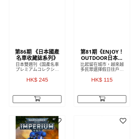
第86期 《日本國產
第81期《ENJOY！
名車收藏誌系列》
OUTDOOR日本戶
外活動收藏誌系
日本雙週刊《国產名車
比起留在城市，越來越
列》
プレミアムコレクショ
多民眾選擇假日往戶外
ン》收藏雜誌是來自對
山上跑，但對許多剛入
日本雜誌發展頗為熟悉
HK$ 245
門的初學者來說，最困
HK$ 115
的 HachetteCollections
難的往往是該準備些什
Japan，雜誌中詳盡解
麼、要買哪個才好。為
說該期附贈的模型車
了讓更多朋友能體驗戶
款，以 1:43 的精細
外活動的樂趣，每回附
度，將日本國內汽車的
贈實用戶外配件的
世界級傑作模型呈現眼
ENJOY！OUTDOOR，
前，每一個車款於細節
就此誕生！
上都令人驚嘆！