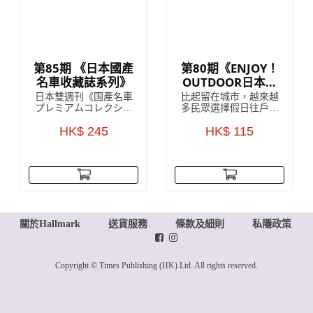
第85期 《日本國產
第80期《ENJOY！
名車收藏誌系列》
OUTDOOR日本戶
外活動收藏誌系
日本雙週刊《国產名車
比起留在城市，越來越
列》
プレミアムコレクショ
多民眾選擇假日往戶外
ン》收藏雜誌是來自對
山上跑，但對許多剛入
日本雜誌發展頗為熟悉
HK$ 245
門的初學者來說，最困
HK$ 115
的 HachetteCollections
難的往往是該準備些什
Japan，雜誌中詳盡解
麼、要買哪個才好。為
說該期附贈的模型車
了讓更多朋友能體驗戶
款，以 1:43 的精細
外活動的樂趣，每回附
度，將日本國內汽車的
贈實用戶外配件的
世界級傑作模型呈現眼
ENJOY！OUTDOOR，
前，每一個車款於細節
就此誕生！
上都令人驚嘆！
關於Hallmark
送貨服務
條款及細則
私隱政策
Copyright © Times Publishing (HK) Ltd. All rights reserved.
www.posify.me