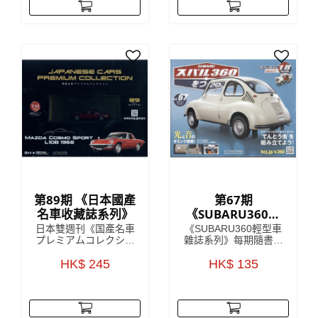
款，以 1:43 的精細
物 每期隨書附送
度，將日本國內汽車的
Lancia Stratos HF模型
世界級傑作模型呈現眼
車部件，只要儲齊全套
前，每一個車款於細節
雜誌，就可以砌到一部
上都令人驚嘆！
1:8比例的 Lancia
Stratos HF
第89期 《日本國產
第67期
名車收藏誌系列》
《SUBARU360輕
型車雜誌系列》
日本雙週刊《国產名車
《SUBARU360輕型車
プレミアムコレクショ
雜誌系列》每期隨書附
ン》收藏雜誌是來自對
送模型車部件，只要儲
日本雜誌發展頗為熟悉
HK$ 245
齊所有零件，就可以還
HK$ 135
的 HachetteCollections
原一架SUBARU360模
Japan，雜誌中詳盡解
型！極具收藏價值！
說該期附贈的模型車
SUBARU360係一款由
款，以 1:43 的精細
日本汽車製造商