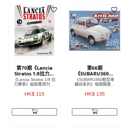
Imperium》的指南，在
就此誕生！
遙遠的未來的嚴酷黑暗
中，只有戰爭！
第70期《Lancia
第66期
Stratos 1:8拉力賽
《SUBARU360輕
車》 雙週刊組裝雜
型車雜誌系列》
《Lancia Stratos 1/8 拉
《SUBARU360輕型車
誌
力賽車》組裝雙周刊 系
雜誌系列》每期隨書附
列將會詳細介紹Lancia
送模型車部件，只要儲
車廠於1970年代嘅開發
HK$ 115
齊所有零件，就可以還
HK$ 135
故事，更介紹開發
原一架SUBARU360模
Lancia Stratos (蘭吉雅
型！極具收藏價值！
Stratos)當中的核心人
SUBARU360係一款由
物 每期隨書附送
日本汽車製造商
Lancia Stratos HF模型
SUBARU於1958年至
車部件，只要儲齊全套
1971年間生產既迷你車
雜誌，就可以砌到一部
型，車身曲線以及獨特