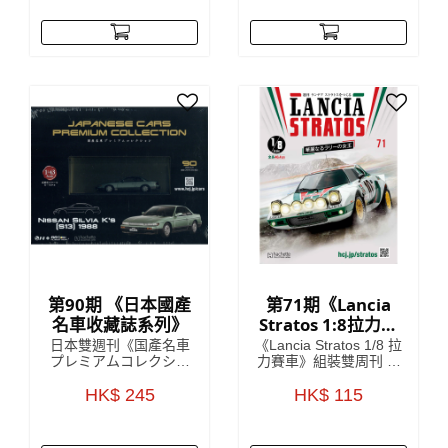
南。 引人入勝的文章將
麼、要買哪個才好。為
帶您了解 41 世紀的歷
了讓更多朋友能體驗戶
史、戰鬥和英雄，使這
外活動的樂趣，每回附
本雜誌成為您了解
贈實用戶外配件的
《Warhammer 40,000:
ENJOY！OUTDOOR，
Imperium》的指南，在
就此誕生！
遙遠的未來的嚴酷黑暗
中，只有戰爭！
第90期 《日本國產
第71期《Lancia
名車收藏誌系列》
Stratos 1:8拉力賽
車》 雙週刊組裝雜
日本雙週刊《国產名車
《Lancia Stratos 1/8 拉
誌
プレミアムコレクショ
力賽車》組裝雙周刊 系
ン》收藏雜誌是來自對
列將會詳細介紹Lancia
日本雜誌發展頗為熟悉
HK$ 245
車廠於1970年代嘅開發
HK$ 115
的 HachetteCollections
故事，更介紹開發
Japan，雜誌中詳盡解
Lancia Stratos (蘭吉雅
說該期附贈的模型車
Stratos)當中的核心人