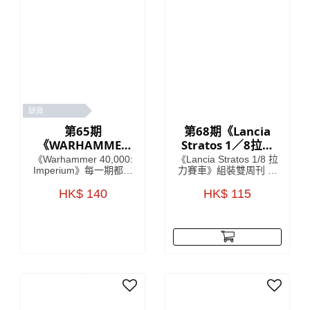
缺貨
第65期
第68期《Lancia
《WARHAMMER
Stratos 1／8拉力
40,000：
賽車》 雙週刊組裝
《Warhammer 40,000:
《Lancia Stratos 1/8 拉
IMPERIUM 雙週
雜誌
Imperium》每一期都包
力賽車》組裝雙周刊 系
含令人驚嘆的模型、畫
列將會詳細介紹Lancia
刊》
筆或顏料，以及有關如
HK$ 140
車廠於1970年代嘅開發
HK$ 115
何使用它們的有用指
故事，更介紹開發
南。 引人入勝的文章將
Lancia Stratos (蘭吉雅
帶您了解 41 世紀的歷
Stratos)當中的核心人
史、戰鬥和英雄，使這
物 每期隨書附送
本雜誌成為您了解
Lancia Stratos HF模型
《Warhammer 40,000:
車部件，只要儲齊全套
Imperium》的指南，在
雜誌，就可以砌到一部
遙遠的未來的嚴酷黑暗
1:8比例的 Lancia
中，只有戰爭！
Stratos HF