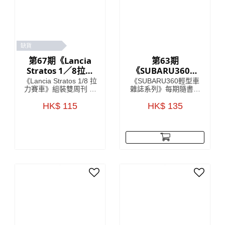
缺貨
第67期《Lancia
第63期
Stratos 1／8拉力
《SUBARU360輕
賽車》 雙週刊組裝
型車雜誌系列》
《Lancia Stratos 1/8 拉
《SUBARU360輕型車
雜誌
力賽車》組裝雙周刊 系
雜誌系列》每期隨書附
列將會詳細介紹Lancia
送模型車部件，只要儲
車廠於1970年代嘅開發
HK$ 115
齊所有零件，就可以還
HK$ 135
故事，更介紹開發
原一架SUBARU360模
Lancia Stratos (蘭吉雅
型！極具收藏價值！
Stratos)當中的核心人
SUBARU360係一款由
物 每期隨書附送
日本汽車製造商
Lancia Stratos HF模型
SUBARU於1958年至
車部件，只要儲齊全套
1971年間生產既迷你車
雜誌，就可以砌到一部
型，車身曲線以及獨特
1:8比例的 Lancia
既外觀設計，深受歡
Stratos HF
迎，雖然已經停產多
年，但絕對係經典之
作。