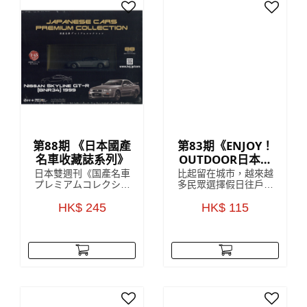
1:8比例的 Lancia
既外觀設計，深受歡
Stratos HF
迎，雖然已經停產多
年，但絕對係經典之
作。
第88期 《日本國產
第83期《ENJOY！
名車收藏誌系列》
OUTDOOR日本戶
外活動收藏誌系
日本雙週刊《国產名車
比起留在城市，越來越
列》
プレミアムコレクショ
多民眾選擇假日往戶外
ン》收藏雜誌是來自對
山上跑，但對許多剛入
日本雜誌發展頗為熟悉
HK$ 245
門的初學者來說，最困
HK$ 115
的 HachetteCollections
難的往往是該準備些什
Japan，雜誌中詳盡解
麼、要買哪個才好。為
說該期附贈的模型車
了讓更多朋友能體驗戶
款，以 1:43 的精細
外活動的樂趣，每回附
度，將日本國內汽車的
贈實用戶外配件的
世界級傑作模型呈現眼
ENJOY！OUTDOOR，
前，每一個車款於細節
就此誕生！
上都令人驚嘆！