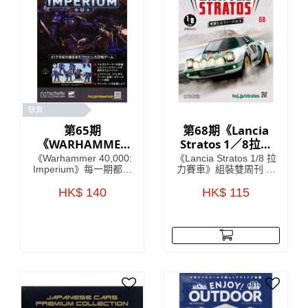
缺貨
第65期
第68期《Lancia
《WARHAMMER
Stratos 1／8拉力
40,000：
賽車》 雙週刊組裝
《Warhammer 40,000:
《Lancia Stratos 1/8 拉
IMPERIUM 雙週
雜誌
Imperium》每一期都包
力賽車》組裝雙周刊 系
含令人驚嘆的模型、畫
列將會詳細介紹Lancia
刊》
筆或顏料，以及有關如
HK$ 140
車廠於1970年代嘅開發
HK$ 115
何使用它們的有用指
故事，更介紹開發
南。 引人入勝的文章將
Lancia Stratos (蘭吉雅
帶您了解 41 世紀的歷
Stratos)當中的核心人
史、戰鬥和英雄，使這
物 每期隨書附送
本雜誌成為您了解
Lancia Stratos HF模型
《Warhammer 40,000:
車部件，只要儲齊全套
Imperium》的指南，在
雜誌，就可以砌到一部
遙遠的未來的嚴酷黑暗
1:8比例的 Lancia
中，只有戰爭！
Stratos HF