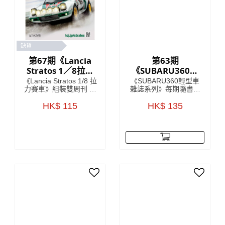
缺貨
第67期《Lancia
第63期
Stratos 1／8拉力
《SUBARU360輕
賽車》 雙週刊組裝
型車雜誌系列》
《Lancia Stratos 1/8 拉
《SUBARU360輕型車
雜誌
力賽車》組裝雙周刊 系
雜誌系列》每期隨書附
列將會詳細介紹Lancia
送模型車部件，只要儲
車廠於1970年代嘅開發
HK$ 115
齊所有零件，就可以還
HK$ 135
故事，更介紹開發
原一架SUBARU360模
Lancia Stratos (蘭吉雅
型！極具收藏價值！
Stratos)當中的核心人
SUBARU360係一款由
物 每期隨書附送
日本汽車製造商
Lancia Stratos HF模型
SUBARU於1958年至
車部件，只要儲齊全套
1971年間生產既迷你車
雜誌，就可以砌到一部
型，車身曲線以及獨特
1:8比例的 Lancia
既外觀設計，深受歡
Stratos HF
迎，雖然已經停產多
年，但絕對係經典之
作。