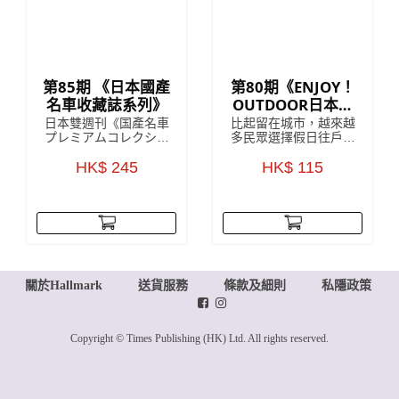
第85期 《日本國產
第80期《ENJOY！
名車收藏誌系列》
OUTDOOR日本戶
外活動收藏誌系
日本雙週刊《国產名車
比起留在城市，越來越
列》
プレミアムコレクショ
多民眾選擇假日往戶外
ン》收藏雜誌是來自對
山上跑，但對許多剛入
日本雜誌發展頗為熟悉
HK$ 245
門的初學者來說，最困
HK$ 115
的 HachetteCollections
難的往往是該準備些什
Japan，雜誌中詳盡解
麼、要買哪個才好。為
說該期附贈的模型車
了讓更多朋友能體驗戶
款，以 1:43 的精細
外活動的樂趣，每回附
度，將日本國內汽車的
贈實用戶外配件的
世界級傑作模型呈現眼
ENJOY！OUTDOOR，
前，每一個車款於細節
就此誕生！
上都令人驚嘆！
關於Hallmark
送貨服務
條款及細則
私隱政策
Copyright © Times Publishing (HK) Ltd. All rights reserved.
www.posify.me