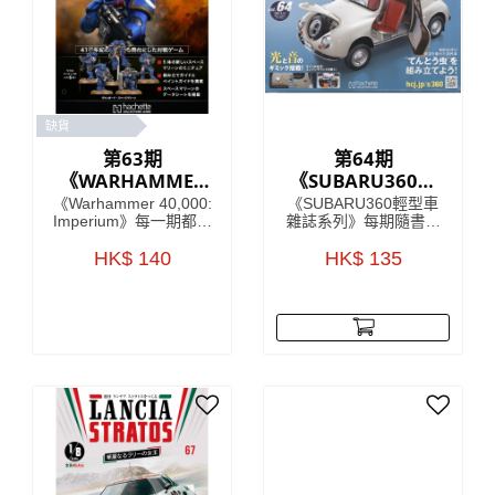
缺貨
第63期
第64期
《WARHAMMER
《SUBARU360輕
40,000：
型車雜誌系列》
《Warhammer 40,000:
《SUBARU360輕型車
IMPERIUM 雙週
Imperium》每一期都包
雜誌系列》每期隨書附
含令人驚嘆的模型、畫
送模型車部件，只要儲
刊》
筆或顏料，以及有關如
HK$ 140
齊所有零件，就可以還
HK$ 135
何使用它們的有用指
原一架SUBARU360模
南。 引人入勝的文章將
型！極具收藏價值！
帶您了解 41 世紀的歷
SUBARU360係一款由
史、戰鬥和英雄，使這
日本汽車製造商
本雜誌成為您了解
SUBARU於1958年至
《Warhammer 40,000:
1971年間生產既迷你車
Imperium》的指南，在
型，車身曲線以及獨特
遙遠的未來的嚴酷黑暗
既外觀設計，深受歡
中，只有戰爭！
迎，雖然已經停產多
年，但絕對係經典之
作。