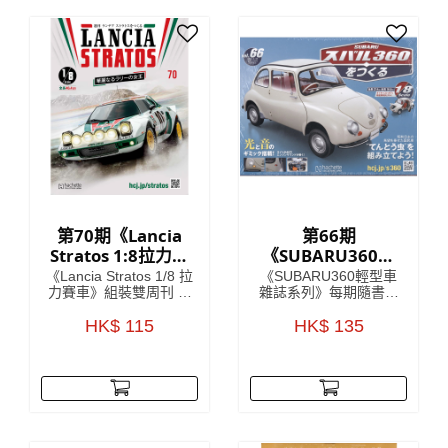
Imperium》的指南，在
就此誕生！
遙遠的未來的嚴酷黑暗
中，只有戰爭！
第70期《Lancia
第66期
Stratos 1:8拉力賽
《SUBARU360輕
車》 雙週刊組裝雜
型車雜誌系列》
《Lancia Stratos 1/8 拉
《SUBARU360輕型車
誌
力賽車》組裝雙周刊 系
雜誌系列》每期隨書附
列將會詳細介紹Lancia
送模型車部件，只要儲
車廠於1970年代嘅開發
HK$ 115
齊所有零件，就可以還
HK$ 135
故事，更介紹開發
原一架SUBARU360模
Lancia Stratos (蘭吉雅
型！極具收藏價值！
Stratos)當中的核心人
SUBARU360係一款由
物 每期隨書附送
日本汽車製造商
Lancia Stratos HF模型
SUBARU於1958年至
車部件，只要儲齊全套
1971年間生產既迷你車
雜誌，就可以砌到一部
型，車身曲線以及獨特