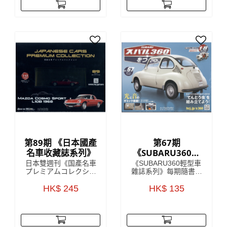
款，以 1:43 的精細
物 每期隨書附送
度，將日本國內汽車的
Lancia Stratos HF模型
世界級傑作模型呈現眼
車部件，只要儲齊全套
前，每一個車款於細節
雜誌，就可以砌到一部
上都令人驚嘆！
1:8比例的 Lancia
Stratos HF
第89期 《日本國產
第67期
名車收藏誌系列》
《SUBARU360輕
型車雜誌系列》
日本雙週刊《国產名車
《SUBARU360輕型車
プレミアムコレクショ
雜誌系列》每期隨書附
ン》收藏雜誌是來自對
送模型車部件，只要儲
日本雜誌發展頗為熟悉
HK$ 245
齊所有零件，就可以還
HK$ 135
的 HachetteCollections
原一架SUBARU360模
Japan，雜誌中詳盡解
型！極具收藏價值！
說該期附贈的模型車
SUBARU360係一款由
款，以 1:43 的精細
日本汽車製造商