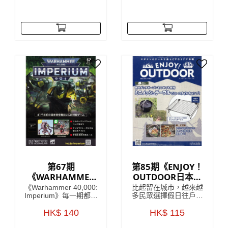
故事，更介紹開發
原一架SUBARU360模
Lancia Stratos (蘭吉雅
型！極具收藏價值！
Stratos)當中的核心人
SUBARU360係一款由
物 每期隨書附送
日本汽車製造商
Lancia Stratos HF模型
SUBARU於1958年至
車部件，只要儲齊全套
1971年間生產既迷你車
雜誌，就可以砌到一部
型，車身曲線以及獨特
1:8比例的 Lancia
既外觀設計，深受歡
Stratos HF
迎，雖然已經停產多
年，但絕對係經典之
作。
第67期
第85期《ENJOY！
《WARHAMMER
OUTDOOR日本戶
40,000：
外活動收藏誌系
《Warhammer 40,000:
比起留在城市，越來越
IMPERIUM 雙週
列》
Imperium》每一期都包
多民眾選擇假日往戶外
含令人驚嘆的模型、畫
山上跑，但對許多剛入
刊》
筆或顏料，以及有關如
HK$ 140
門的初學者來說，最困
HK$ 115
何使用它們的有用指
難的往往是該準備些什