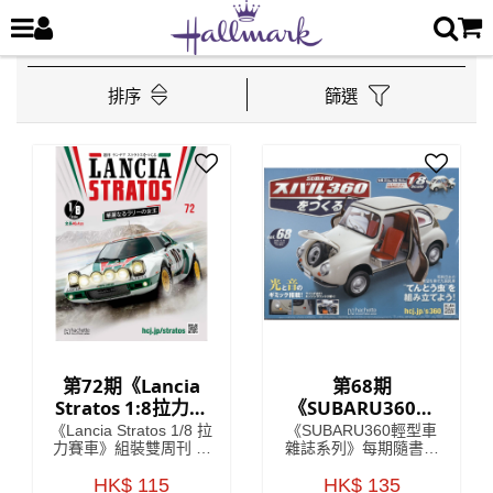
排序
篩選
第72期《Lancia
第68期
Stratos 1:8拉力賽
《SUBARU360輕
車》 雙週刊組裝雜
型車雜誌系列》
《Lancia Stratos 1/8 拉
《SUBARU360輕型車
誌
力賽車》組裝雙周刊 系
雜誌系列》每期隨書附
列將會詳細介紹Lancia
送模型車部件，只要儲
車廠於1970年代嘅開發
HK$ 115
齊所有零件，就可以還
HK$ 135