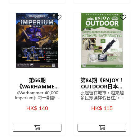
度，將日本國內汽車的
SUBARU於1958年至
世界級傑作模型呈現眼
1971年間生產既迷你車
前，每一個車款於細節
型，車身曲線以及獨特
上都令人驚嘆！
既外觀設計，深受歡
迎，雖然已經停產多
年，但絕對係經典之
作。
第66期
第84期《ENJOY！
《WARHAMMER
OUTDOOR日本戶
40,000：
外活動收藏誌系
《Warhammer 40,000:
比起留在城市，越來越
IMPERIUM 雙週
列》
Imperium》每一期都包
多民眾選擇假日往戶外
含令人驚嘆的模型、畫
山上跑，但對許多剛入
刊》
筆或顏料，以及有關如
HK$ 140
門的初學者來說，最困
HK$ 115
何使用它們的有用指
難的往往是該準備些什
南。 引人入勝的文章將
麼、要買哪個才好。為
帶您了解 41 世紀的歷
了讓更多朋友能體驗戶
史、戰鬥和英雄，使這
外活動的樂趣，每回附
本雜誌成為您了解
贈實用戶外配件的
《Warhammer 40,000:
ENJOY！OUTDOOR，