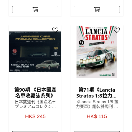
南。 引人入勝的文章將
麼、要買哪個才好。為
帶您了解 41 世紀的歷
了讓更多朋友能體驗戶
史、戰鬥和英雄，使這
外活動的樂趣，每回附
本雜誌成為您了解
贈實用戶外配件的
《Warhammer 40,000:
ENJOY！OUTDOOR，
Imperium》的指南，在
就此誕生！
遙遠的未來的嚴酷黑暗
中，只有戰爭！
第90期 《日本國產
第71期《Lancia
名車收藏誌系列》
Stratos 1:8拉力賽
車》 雙週刊組裝雜
日本雙週刊《国產名車
《Lancia Stratos 1/8 拉
誌
プレミアムコレクショ
力賽車》組裝雙周刊 系
ン》收藏雜誌是來自對
列將會詳細介紹Lancia
日本雜誌發展頗為熟悉
HK$ 245
車廠於1970年代嘅開發
HK$ 115
的 HachetteCollections
故事，更介紹開發
Japan，雜誌中詳盡解
Lancia Stratos (蘭吉雅
說該期附贈的模型車
Stratos)當中的核心人