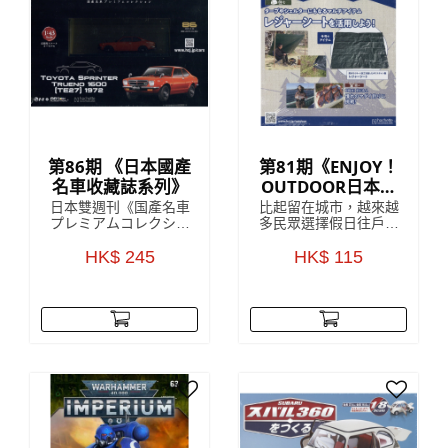
第86期 《日本國產
第81期《ENJOY！
名車收藏誌系列》
OUTDOOR日本戶
外活動收藏誌系
日本雙週刊《国產名車
比起留在城市，越來越
列》
プレミアムコレクショ
多民眾選擇假日往戶外
ン》收藏雜誌是來自對
山上跑，但對許多剛入
日本雜誌發展頗為熟悉
HK$ 245
門的初學者來說，最困
HK$ 115
的 HachetteCollections
難的往往是該準備些什
Japan，雜誌中詳盡解
麼、要買哪個才好。為
說該期附贈的模型車
了讓更多朋友能體驗戶
款，以 1:43 的精細
外活動的樂趣，每回附
度，將日本國內汽車的
贈實用戶外配件的
世界級傑作模型呈現眼
ENJOY！OUTDOOR，
前，每一個車款於細節
就此誕生！
上都令人驚嘆！