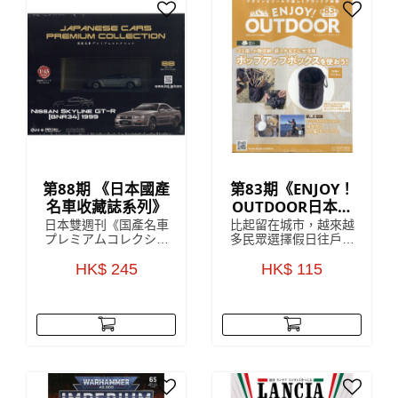
1:8比例的 Lancia
既外觀設計，深受歡
Stratos HF
迎，雖然已經停產多
年，但絕對係經典之
作。
第88期 《日本國產
第83期《ENJOY！
名車收藏誌系列》
OUTDOOR日本戶
外活動收藏誌系
日本雙週刊《国產名車
比起留在城市，越來越
列》
プレミアムコレクショ
多民眾選擇假日往戶外
ン》收藏雜誌是來自對
山上跑，但對許多剛入
日本雜誌發展頗為熟悉
HK$ 245
門的初學者來說，最困
HK$ 115
的 HachetteCollections
難的往往是該準備些什
Japan，雜誌中詳盡解
麼、要買哪個才好。為
說該期附贈的模型車
了讓更多朋友能體驗戶
款，以 1:43 的精細
外活動的樂趣，每回附
度，將日本國內汽車的
贈實用戶外配件的
世界級傑作模型呈現眼
ENJOY！OUTDOOR，
前，每一個車款於細節
就此誕生！
上都令人驚嘆！