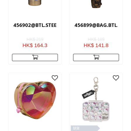
456902@BTL.STEEL.SLEEK.RADIANT.LF(GOLD)
456899@BAG.BTL.HOLD
HK$ 219
HK$ 189
HK$ 164.3
HK$ 141.8
缺貨