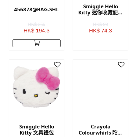
Smiggle Hello
456878@BAG.SHLDR.HEART.RADIANT(GOLD)
Kitty 迷你收藏便當
鑰匙圈
HK$ 259
HK$ 99
HK$ 194.3
HK$ 74.3
Smiggle Hello
Crayola
Kitty 文具禮包
Colourwhirls 陀螺