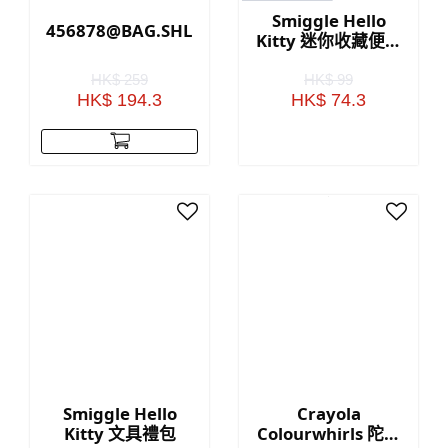
Smiggle Hello
456878@BAG.SHLDR.HEART.RADIANT(GOLD)
Kitty 迷你收藏便當
鑰匙圈
HK$ 259
HK$ 99
HK$ 194.3
HK$ 74.3
Smiggle Hello
Crayola
Kitty 文具禮包
Colourwhirls 陀螺