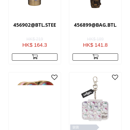
456902@BTL.STEEL.SLEEK.RADIANT.LF(GOLD)
456899@BAG.BTL.HOLD
HK$ 219
HK$ 189
HK$ 164.3
HK$ 141.8
缺貨