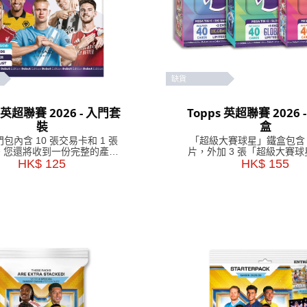
缺貨
s 英超聯賽 2026 - 入門套
Topps 英超聯賽 2026 
裝
盒
包內含 10 張交易卡和 1 張
「超級大賽球星」鐵盒包含 
。您還將收到一份完整的產品
片，外加 3 張「超級大賽
南，詳細介紹該系列中的稀有
HK$ 125
HK$ 155
版卡片。
和平行卡，以及一張卡冊和一
份清單。