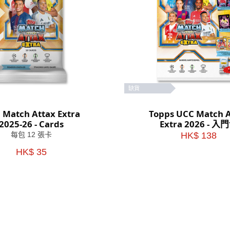
缺貨
 Match Attax Extra
Topps UCC Match A
2025-26 - Cards
Extra 2026 - 入
每包 12 張卡
HK$ 138
HK$ 35