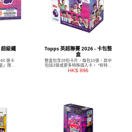
- 超級鐵
Topps 英超聯賽 2026 - 卡包整
盒
40 張卡
整盒包含28包卡片，每包10張，其中
球星」限量
包括3張或更多特殊插入卡。 *有特殊
插頁的卡包可能包含較少的卡片。
HK$ 896