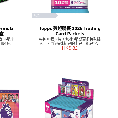
缺貨
ormula
Topps 英超聯賽 2026 Trading
鐵盒
Card Packets
含66張卡
每包10張卡片，包括3張或更多特殊插
和4張獨
入卡。 *有特殊插頁的卡包可能包含較
少的卡片。
HK$ 32
卡片，包括
張獨家