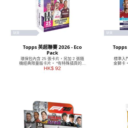
缺貨
缺貨
Topps 英超聯賽 2026 - Eco
Topp
Pack
環保包內含 25 張卡片，另加 2 張隨
標準入門
機經典限量版卡片。 *有特殊插頁的卡
金獅卡
包可能包含較少的卡片。
HK$ 92
資訊指
追逐卡