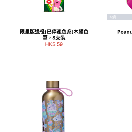
缺貨
限量版退役(已停產色系)木顏色
Pea
筆，8支裝
HK$ 59