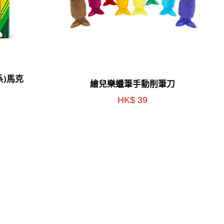
系)馬克
繪兒樂蠟筆手動削筆刀
HK$ 39