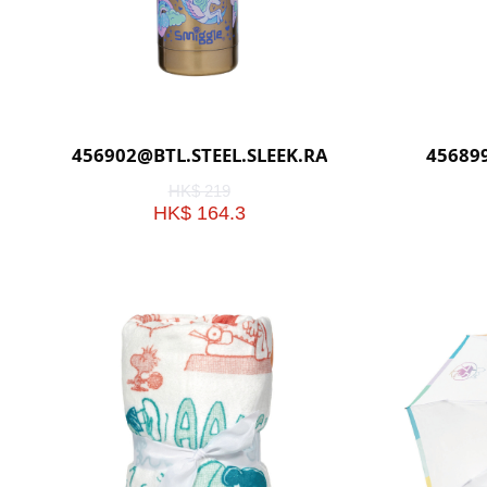
456902@BTL.STEEL.SLEEK.RADIANT.LF(GOLD)
45689
HK$ 219
HK$ 164.3