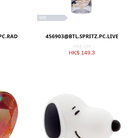
缺貨
PC.RADIANT(PINK)
456903@BTL.SPRITZ.PC.LIVEWIRE(B
HK$ 199
HK$ 149.3