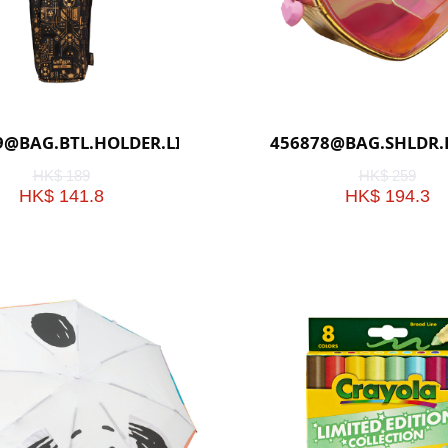
9@BAG.BTL.HOLDER.LIVEWIRE(BLACK)
456878@BAG.SHLDR.
HK$ 189
HK$ 259
HK$ 141.8
HK$ 194.3