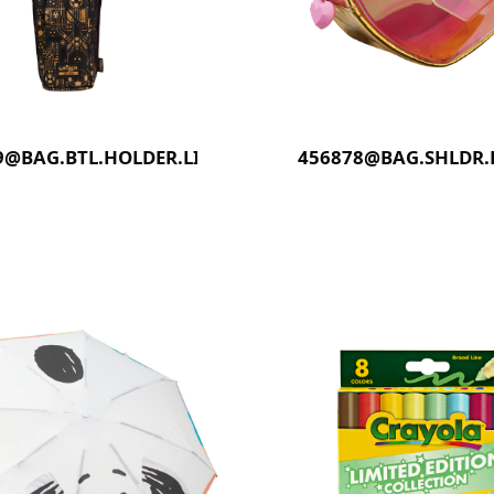
9@BAG.BTL.HOLDER.LIVEWIRE(BLACK)
456878@BAG.SHLDR.