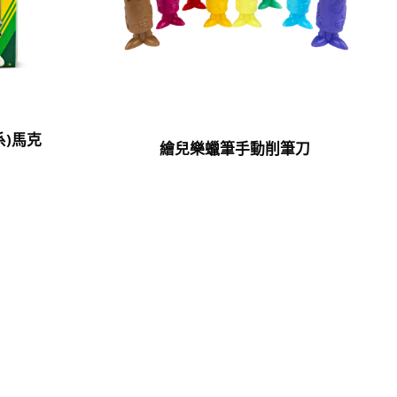
系)馬克
繪兒樂蠟筆手動削筆刀