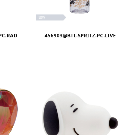
缺貨
PC.RADIANT(PINK)
456903@BTL.SPRITZ.PC.LIVEWIRE(B