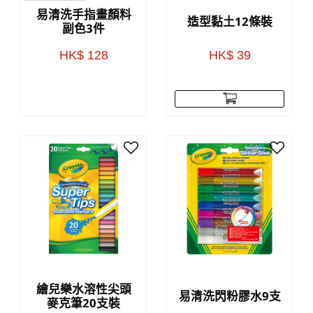
易清洗手指畫顏料
造型黏土12條裝
副色3件
HK$ 128
HK$ 39
繪兒樂水溶性尖頭
易清洗閃粉膠水9支
麥克筆20支裝