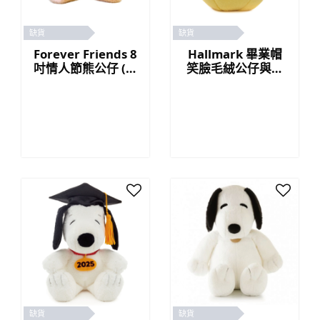
缺貨
缺貨
Forever Friends 8
Hallmark 畢業帽
吋情人節熊公仔 (玫
笑臉毛絨公仔與卡
瑰)
套
缺貨
缺貨