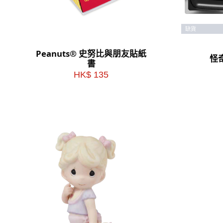
缺貨
Peanuts® 史努比與朋友貼紙
怪
書
HK$ 135