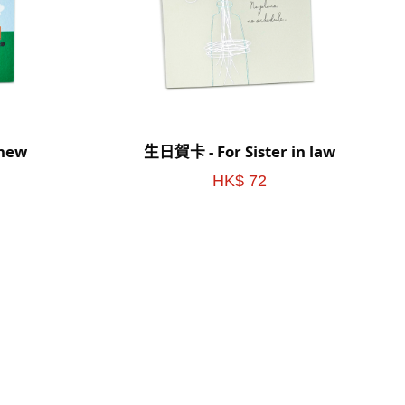
hew
生日賀卡 - For Sister in law
HK$ 72