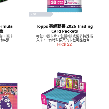
缺貨
ormula
Topps 英超聯賽 2026 Trading
鐵盒
Card Packets
含66張卡
每包10張卡片，包括3張或更多特殊插
和4張獨
入卡。 *有特殊插頁的卡包可能包含較
少的卡片。
HK$ 32
卡片，包括
張獨家