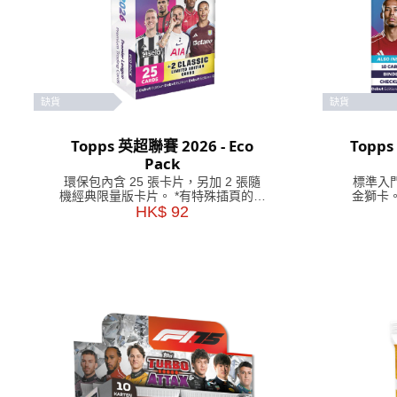
缺貨
缺貨
Topps 英超聯賽 2026 - Eco
Topp
Pack
環保包內含 25 張卡片，另加 2 張隨
標準入門
機經典限量版卡片。 *有特殊插頁的卡
金獅卡
包可能包含較少的卡片。
HK$ 92
資訊指
追逐卡