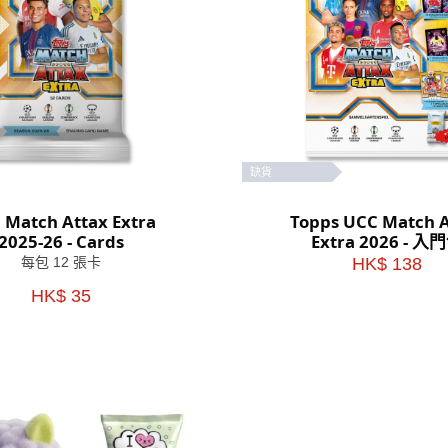
缺貨
 Match Attax Extra
Topps UCC Match A
2025-26 - Cards
Extra 2026 - 入
每包 12 張卡
HK$ 138
HK$ 35