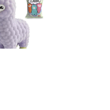
e Llamas Cute Figures
盲盒
HK$ 40