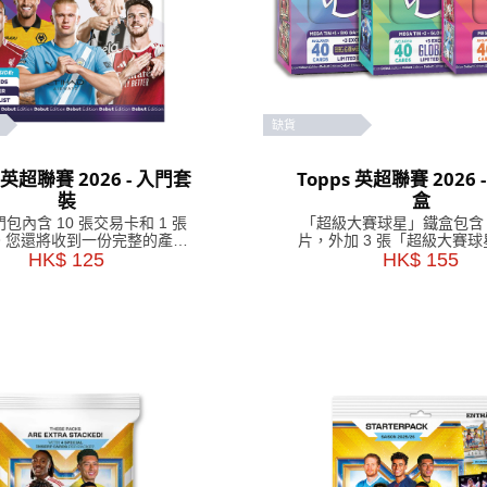
缺貨
s 英超聯賽 2026 - 入門套
Topps 英超聯賽 2026 
裝
盒
包內含 10 張交易卡和 1 張
「超級大賽球星」鐵盒包含 
。您還將收到一份完整的產品
片，外加 3 張「超級大賽
南，詳細介紹該系列中的稀有
HK$ 125
HK$ 155
版卡片。
和平行卡，以及一張卡冊和一
份清單。