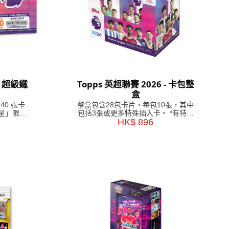
- 超級鐵
Topps 英超聯賽 2026 - 卡包整
盒
40 張卡
整盒包含28包卡片，每包10張，其中
球星」限量
包括3張或更多特殊插入卡。 *有特殊
插頁的卡包可能包含較少的卡片。
HK$ 896