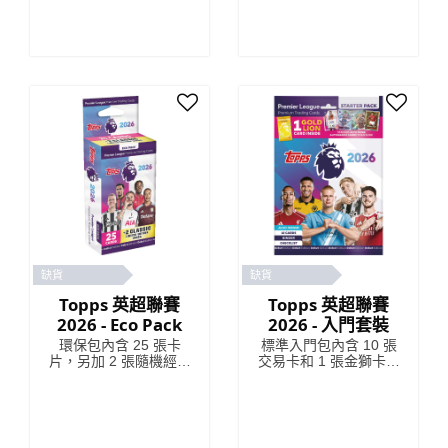
Lids」超級鐵盒內含 66
張卡片，包括 6 張限量
版卡片和 4 張獨家
「Lightning Lids」卡
片。 顏色隨機發貨
缺貨
缺貨
Topps 英超聯賽
Topps 英超聯賽
2026 - Eco Pack
2026 - 入門套裝
環保包內含 25 張卡
標準入門包內含 10 張
片，另加 2 張隨機經典
交易卡和 1 張金獅卡。
限量版卡片。 *有特殊
您還將收到一份完整的
插頁的卡包可能包含較
產品資訊指南，詳細介
少的卡片。
紹該系列中的稀有追逐
卡和平行卡，以及一張
卡冊和一份清單。