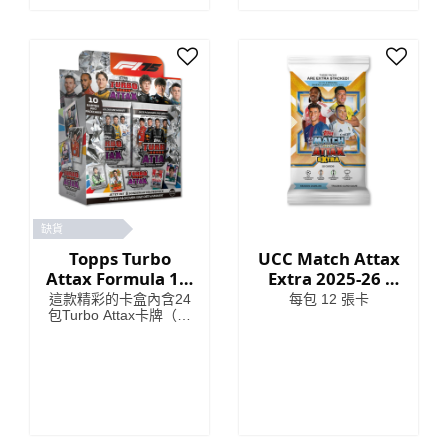
缺貨
Topps Turbo
UCC Match Attax
Attax Formula 1®
Extra 2025-26 -
2025 - 完整盒裝
Cards
這款精彩的卡盒內含24
每包 12 張卡
包Turbo Attax卡牌（共
240張卡片）。每包卡
牌都包含3張特殊插
卡！