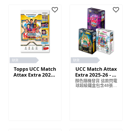
缺貨
缺貨
Topps UCC Match
UCC Match Attax
Attax Extra 2026 -
Extra 2025-26 - 鐵
入門包
盒包
顏色隨機發貨 這款閃電
球超級鐵盒包含48張卡
片，其中包括3張閃電
球限量版卡片。
Goaliaths 超級鐵盒包
含 48 張卡片，其中包
括 3 張 Goaliaths 限量
版卡片。 Psykicks 超級
鐵盒內含 48 張卡片，
其中包括 3 張 Psykicks
限量版卡片。 幸運鐵盒