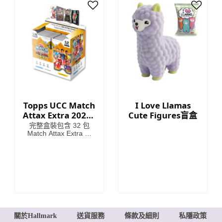
內還有稀有遺物卡等你
來發現！
Topps UCC Match
I Love Llamas
Attax Extra 2026 -
Cute Figures盲盒
整盒(32包)
完整盒裝包含 32 包
Match Attax Extra 卡
包，每盒保證包含一包
英雄卡包（每包 12 張
卡）。
關於Hallmark
送貨服務
條款及細則
私隱政策