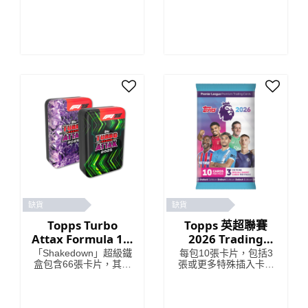
缺貨
缺貨
Topps Turbo
Topps 英超聯賽
Attax Formula 1®
2026 Trading
2025 - 超級鐵盒
Card Packets
「Shakedown」超級鐵
每包10張卡片，包括3
盒包含66張卡片，其中
張或更多特殊插入卡。
包括6張限量版卡片和4
*有特殊插頁的卡包可能
張獨家「Shakedown」
包含較少的卡片。
卡片！ 「Lightning