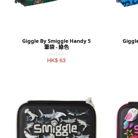
Giggle By Smiggle Handy 5
Giggl
筆袋 - 綠色
HK$ 84
HK$ 63