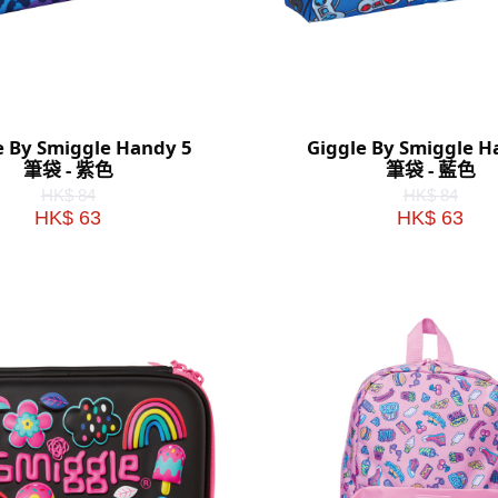
e By Smiggle Handy 5
Giggle By Smiggle H
筆袋 - 紫色
筆袋 - 藍色
HK$ 84
HK$ 84
HK$ 63
HK$ 63