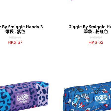
e By Smiggle Handy 3
Giggle By Smiggle H
筆袋 - 紫色
筆袋 - 粉紅色
HK$ 76
HK$ 84
HK$ 57
HK$ 63