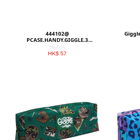
444102@
Giggl
PCASE.HANDY.GIGGLE.3
(PINK)
HK$ 76
HK$ 57