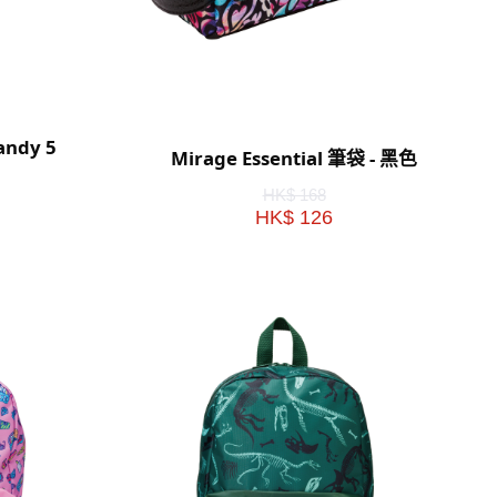
andy 5
Mirage Essential 筆袋 - 黑色
HK$ 168
HK$ 126