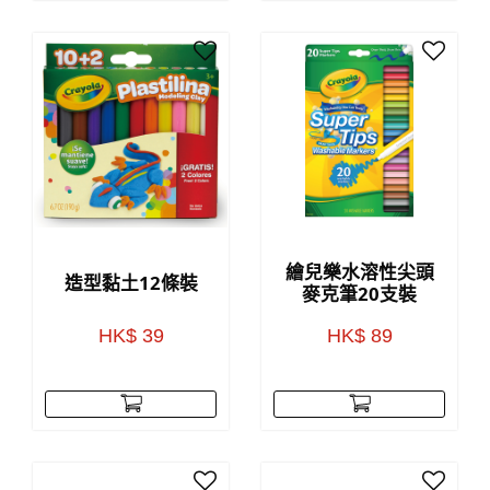
繪兒樂水溶性尖頭
造型黏土12條裝
麥克筆20支裝
HK$ 39
HK$ 89