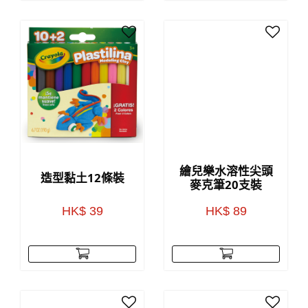
繪兒樂水溶性尖頭
造型黏土12條裝
麥克筆20支裝
HK$ 39
HK$ 89