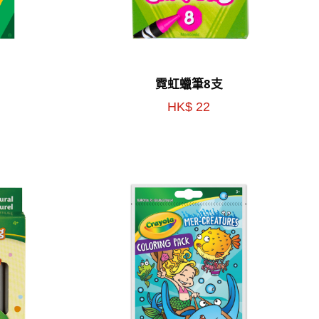
霓虹蠟筆8支
HK$ 22