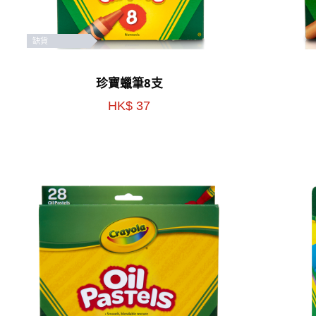
缺貨
珍寶蠟筆8支
HK$ 37