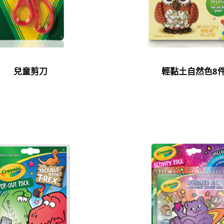
兒童剪刀
輕黏土自然色8