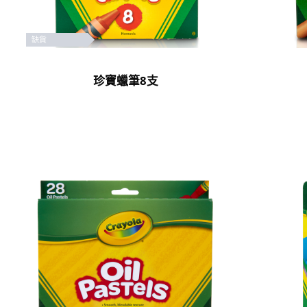
缺貨
珍寶蠟筆8支