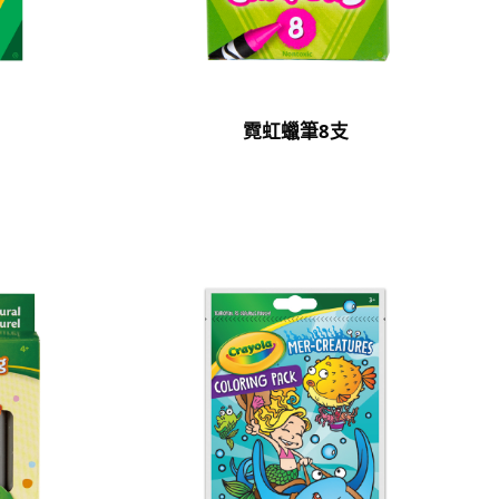
霓虹蠟筆8支