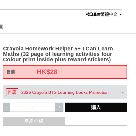
繁體中文
置
Crayola Homework Helper 5+ I Can Learn
Maths (32 page of learning activities four
Colour print inside plus reward stickers)
HK$
28
售價
推廣
2026 Crayola BTS Learning Books Promotion
購入
-
+
產品介紹