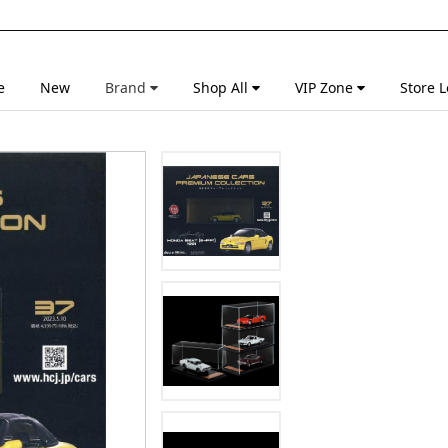
e
New
Brand
Shop All
VIP Zone
Store L