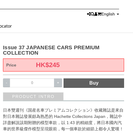
English
ocator
Issue 37 JAPANESE CARS PREMIUM
COLLECTION
HK$
245
Price
Buy
-
+
PRODUCT INTRO
日本雙週刊《国産名車プレミアムコレクション》收藏雜誌是來自
對日本雜誌發展頗為熟悉的 Hachette Collections Japan，雜誌中
詳盡解說該期附贈的模型車款，以 1:43 的精細度，將日本國內汽
車的世界級傑作模型呈現眼前，每一個車款於細節上都令人驚嘆！