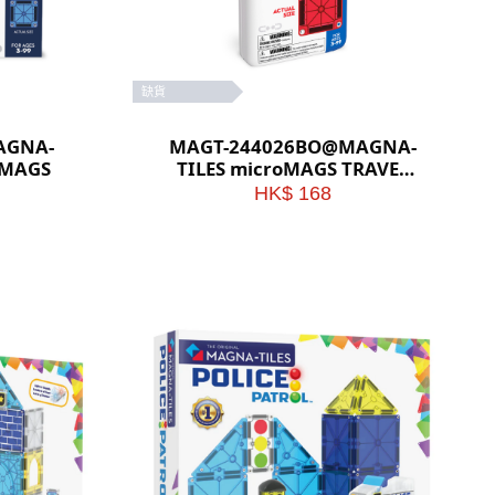
缺貨
AGNA-
MAGT-244026BO@MAGNA-
oMAGS
TILES microMAGS TRAVEL
SET (With a Display Boxed of
HK$ 168
12 sets)