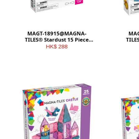
MAGT-18915@MAGNA-
MAG
TILES® Stardust 15 Piece
TILE
Set
HK$ 288