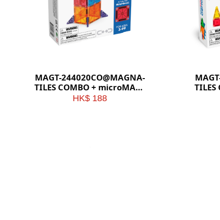
MAGT-244020CO@MAGNA-
MAGT
TILES COMBO + microMAGS
TILES
20pc Set
HK$ 188