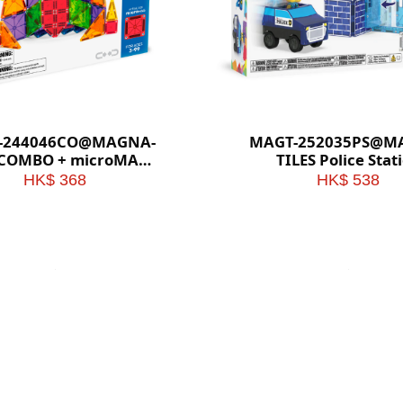
-244046CO@MAGNA-
MAGT-252035PS@M
 COMBO + microMAGS
TILES Police Stat
46pc Set
HK$ 368
HK$ 538