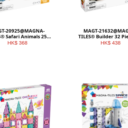
T-20925@MAGNA-
MAGT-21632@MA
S® Safari Animals 25
TILES® Builder 32 Pi
Piece Set
HK$ 368
HK$ 438