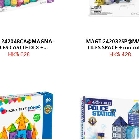
-242048CA@MAGNA-
MAGT-242032SP@M
LES CASTLE DLX +
TILES SPACE + micr
microMAGS
HK$ 628
HK$ 428