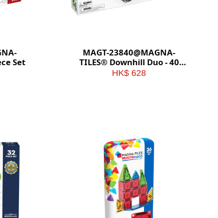
GNA-
MAGT-23840@MAGNA-
ece Set
TILES® Downhill Duo - 40
Piece Set
HK$ 628